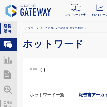
ホットワード分析
IRストレー
経営
トップページ
2026年, 全ての市場, 全ての業種
---
動向
ホットワード
ホットワード分析
IRストレージ
---
(--)
総研レポート・分析
業界動向情報
ホットワード一覧
報告書アーカ
CRE