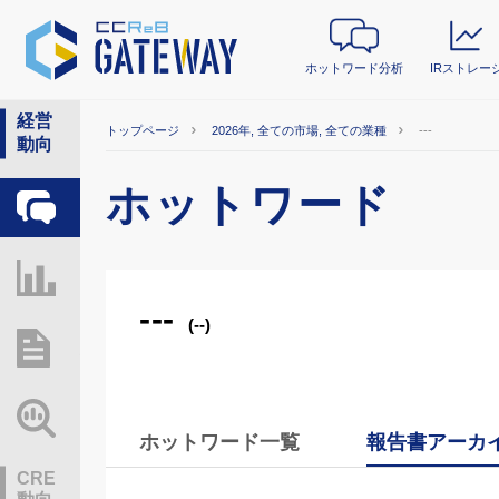
ホットワード分析
IRストレー
経営
トップページ
2026年, 全ての市場, 全ての業種
---
動向
ホットワード
ホットワード分析
IRストレージ
---
(--)
総研レポート・分析
業界動向情報
ホットワード一覧
報告書アーカ
CRE