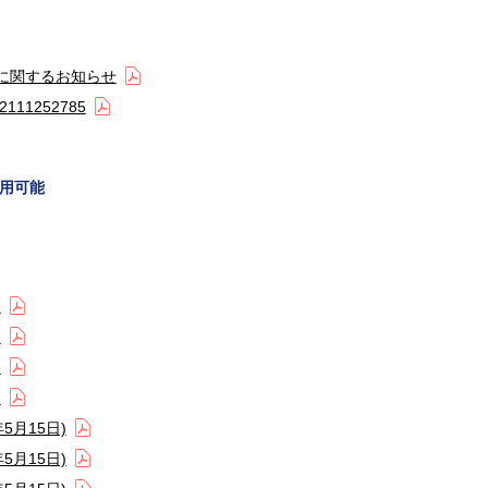
定に関するお知らせ
11252785
用可能
)
)
)
)
5月15日)
5月15日)