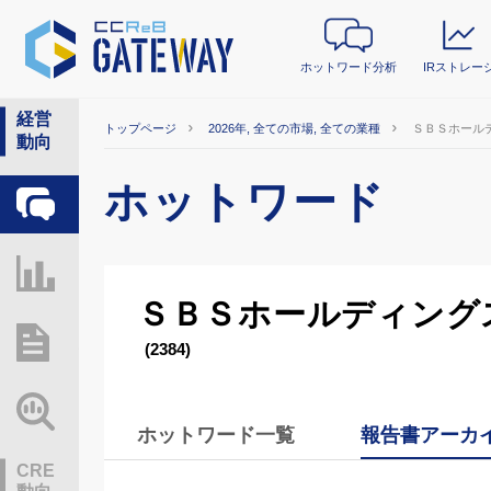
ホットワード分析
IRストレー
経営
トップページ
2026年, 全ての市場, 全ての業種
ＳＢＳホール
動向
ホットワード
ホットワード分析
IRストレージ
ＳＢＳホールディング
総研レポート・分析
(2384)
業界動向情報
ホットワード一覧
報告書アーカ
CRE