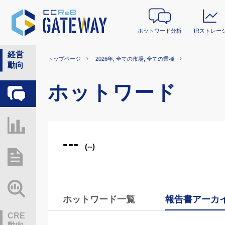
ホットワード分析
IRストレー
経営
トップページ
2026年, 全ての市場, 全ての業種
---
動向
ホットワード
ホットワード分析
IRストレージ
---
(--)
総研レポート・分析
業界動向情報
ホットワード一覧
報告書アーカ
CRE