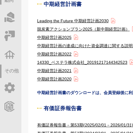
動向
中期経営計画書
物件情報サーチ
Leading the Future 中期経営計画2030
脱炭素アクションプラン2025（新中期経営計画）
セミナー・研修
中期経営計画2025
中期経営計画の達成に向けた資金調達に関する説明
中期経営計画2022
不動産基礎調査
14330_ベステラ株式会社_20191217144342523
中期経営計画2021
その他
中期経営計画2020
ご利用ガイド
中期経営計画書のダウンロードは、会員登録後に利
CCReBサービスのご案内
有価証券報告書
有価証券報告書－第53期(2025/02/01－2026/01/31