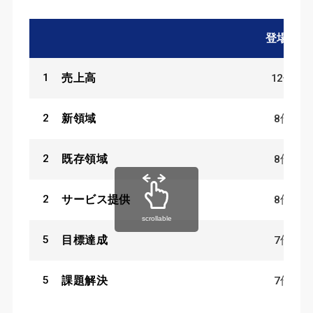
登場数
1
12
件
売上高
2
8
件
新領域
2
8
件
既存領域
2
8
件
サービス提供
scrollable
5
7
件
目標達成
5
7
件
課題解決