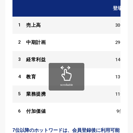
登場数
1
30
件
売上高
2
29
件
中期計画
3
14
件
経常利益
4
13
件
教育
scrollable
5
11
件
業務提携
6
9
件
付加価値
7位以降のホットワードは、会員登録後に利用可能