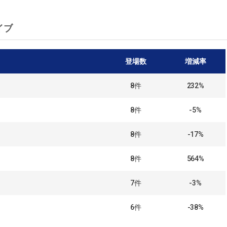
イブ
登場数
増減率
8
件
232%
8
件
-5%
8
件
-17%
8
件
564%
7
件
-3%
6
件
-38%