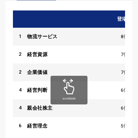
登場数
1
8
件
物流サービス
2
7
件
経営資源
2
7
件
企業価値
4
6
件
経営判断
scrollable
4
6
件
親会社株主
6
5
件
経営理念