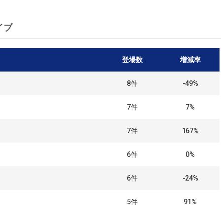
イブ
登場数
増減率
8
件
-49%
7
件
7%
7
件
167%
6
件
0%
6
件
-24%
5
件
91%