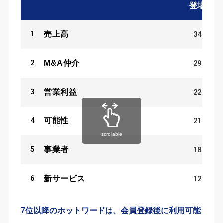
登場数
1
34
件
売上高
2
29
件
M&A仲介
3
22
件
営業利益
4
21
件
可能性
scrollable
5
18
件
事業者
6
12
件
新サービス
7位以降のホットワードは、会員登録後に利用可能