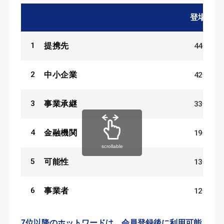
登場数
1
44
件
提携先
2
42
件
中小企業
3
33
件
事業承継
4
19
件
金融機関
scrollable
5
13
件
可能性
6
12
件
事業者
7位以降のホットワードは、会員登録後に利用可能