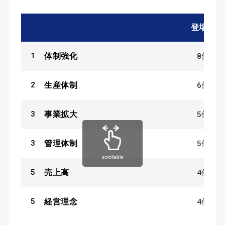
登場数
1
8
件
体制強化
2
6
件
生産体制
3
5
件
事業拡大
3
5
件
管理体制
scrollable
5
4
件
売上高
5
4
件
経営理念