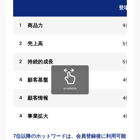
登場数
1
9
件
商品力
2
5
件
売上高
2
5
件
持続的成長
4
4
件
顧客基盤
scrollable
4
4
件
顧客情報
4
4
件
事業拡大
7位以降のホットワードは、会員登録後に利用可能