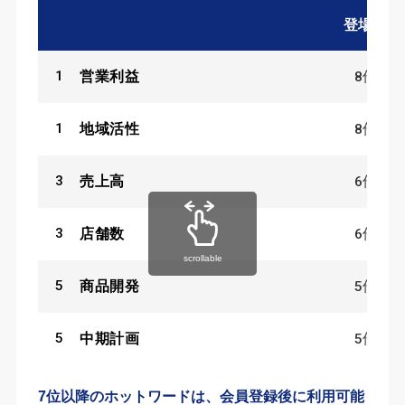
登場数
1
8
件
営業利益
1
8
件
地域活性
3
6
件
売上高
3
6
件
店舗数
scrollable
5
5
件
商品開発
5
5
件
中期計画
7位以降のホットワードは、会員登録後に利用可能