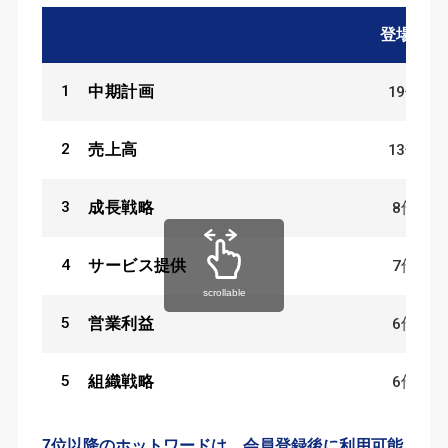
登場数
1
19
件
中期計画
2
13
件
売上高
3
8
件
成長戦略
4
7
件
サービス提供
scrollable
5
6
件
営業利益
5
6
件
組織戦略
7位以降のホットワードは、会員登録後に利用可能