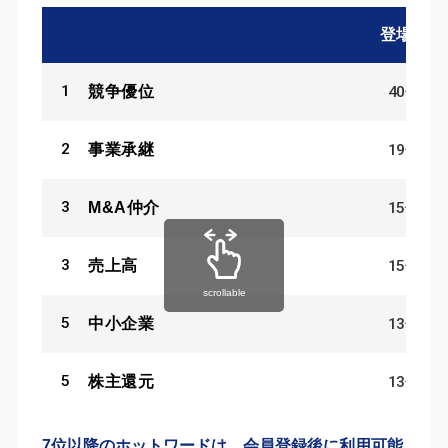
登場数
1
40
件
競争優位
2
19
件
事業承継
3
15
件
M&A仲介
3
15
件
売上高
scrollable
5
13
件
中小企業
5
13
件
株主還元
7位以降のホットワードは、会員登録後に利用可能