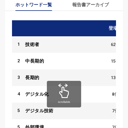
ホットワード一覧
報告書アーカイブ
登場数
1
62
件
技術者
2
15
件
中長期的
3
13
件
長期的
4
8
件
デジタル化
scrollable
5
7
件
デジタル技術
5
7
件
外部環境