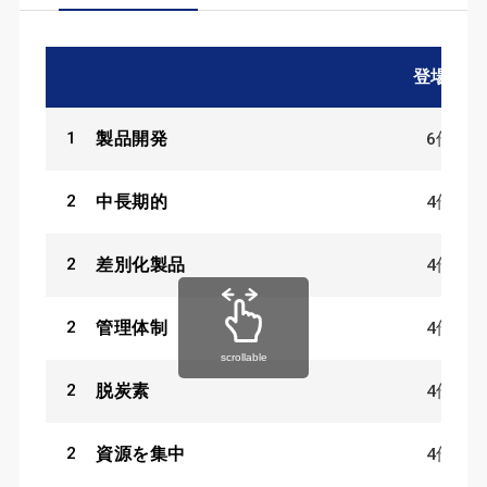
登場数
1
6
件
製品開発
2
4
件
中長期的
2
4
件
差別化製品
2
4
件
管理体制
scrollable
2
4
件
脱炭素
2
4
件
資源を集中