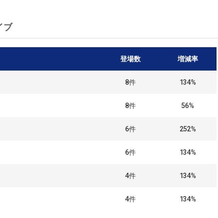
イブ
登場数
増減率
8
件
134%
8
件
56%
6
件
252%
6
件
134%
4
件
134%
4
件
134%