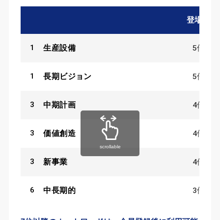
登場数
1
5
件
生産設備
1
5
件
長期ビジョン
3
4
件
中期計画
3
4
件
価値創造
scrollable
3
4
件
新事業
6
3
件
中長期的