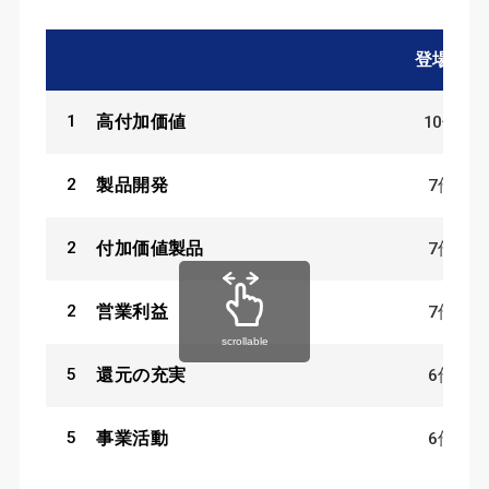
登場数
1
10
件
高付加価値
2
7
件
製品開発
2
7
件
付加価値製品
2
7
件
営業利益
scrollable
5
6
件
還元の充実
5
6
件
事業活動