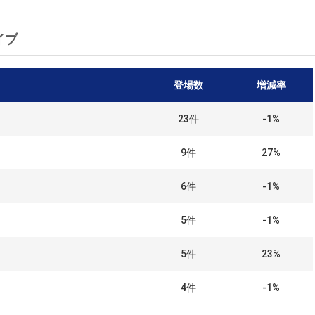
イブ
登場数
増減率
23
件
-1%
9
件
27%
6
件
-1%
5
件
-1%
5
件
23%
4
件
-1%