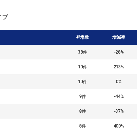
イブ
登場数
増減率
38
件
-28%
10
件
213%
10
件
0%
9
件
-44%
8
件
-37%
8
件
400%