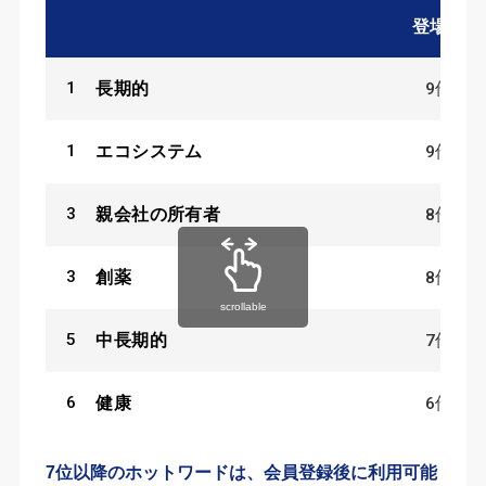
登場数
1
9
件
長期的
1
9
件
エコシステム
3
8
件
親会社の所有者
3
8
件
創薬
scrollable
5
7
件
中長期的
6
6
件
健康
7位以降のホットワードは、会員登録後に利用可能