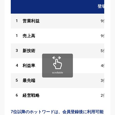
登場数
1
9
件
営業利益
1
9
件
売上高
3
5
件
新技術
4
4
件
利益率
scrollable
5
3
件
最先端
6
2
件
経営戦略
7位以降のホットワードは、会員登録後に利用可能