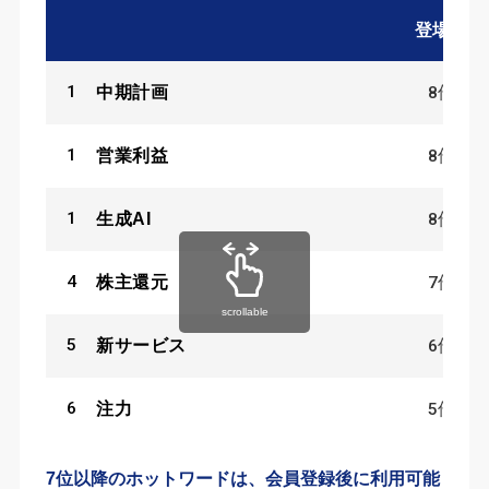
登場数
1
8
件
中期計画
1
8
件
営業利益
1
8
件
生成AI
4
7
件
株主還元
scrollable
5
6
件
新サービス
6
5
件
注力
7位以降のホットワードは、会員登録後に利用可能