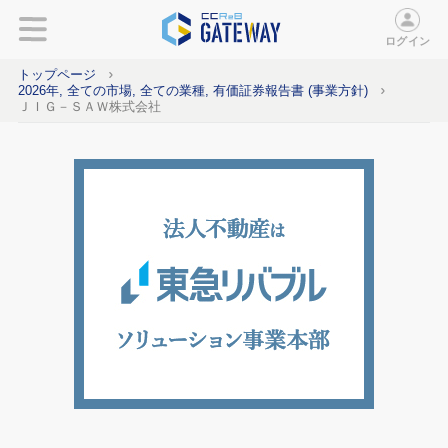
ログイン
トップページ
2026年, 全ての市場, 全ての業種, 有価証券報告書 (事業方針)
ＪＩＧ－ＳＡＷ株式会社