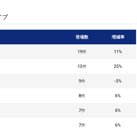
イブ
登場数
増減率
19
件
11%
13
件
25%
9
件
-5%
8
件
6%
7
件
6%
7
件
6%