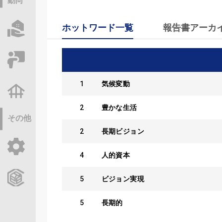
動向
ホットワード一覧
報告書アーカ
物件情報サーチ
セミナー・研修
1
気候変動
不動産基礎調査
2
豊かな生活
その他
2
長期ビジョン
ご利用ガイド
4
人的資本
CCReBサービスのご案内
5
ビジョン実現
5
長期的