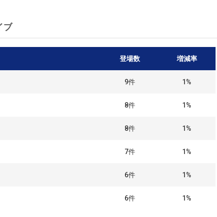
イブ
登場数
増減率
9
件
1%
8
件
1%
8
件
1%
7
件
1%
6
件
1%
6
件
1%