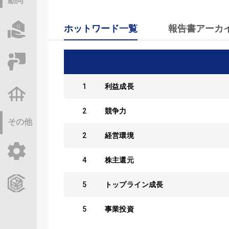
動向
ホットワード一覧
報告書アーカ
物件情報サーチ
セミナー・研修
1
利益成長
不動産基礎調査
2
競争力
その他
2
経営環境
ご利用ガイド
4
株主還元
CCReBサービスのご案内
5
トップライン成長
5
事業投資