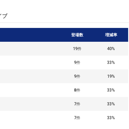
イブ
登場数
増減率
19
件
40%
9
件
33%
9
件
19%
8
件
33%
7
件
33%
7
件
33%