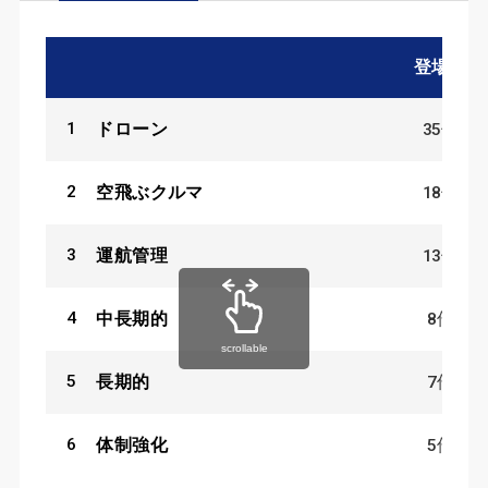
登場数
1
35
件
ドローン
2
18
件
空飛ぶクルマ
3
13
件
運航管理
4
8
件
中長期的
scrollable
5
7
件
長期的
6
5
件
体制強化