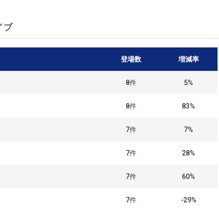
イブ
登場数
増減率
8
件
5%
8
件
83%
7
件
7%
7
件
28%
7
件
60%
7
件
-29%