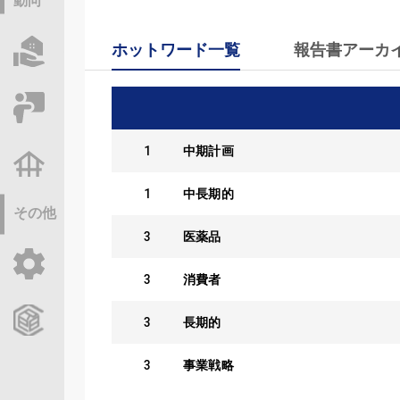
動向
ホットワード一覧
報告書アーカ
物件情報サーチ
セミナー・研修
1
中期計画
不動産基礎調査
1
中長期的
その他
3
医薬品
ご利用ガイド
3
消費者
CCReBサービスのご案内
3
長期的
3
事業戦略