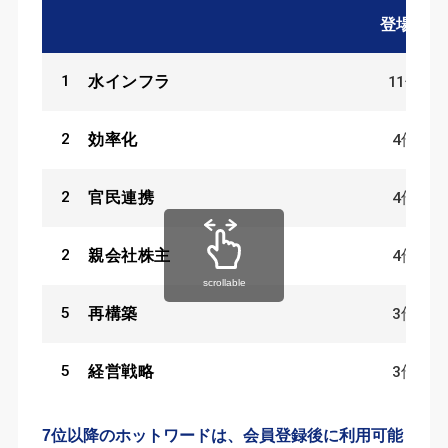
登場数
1
11
件
水インフラ
2
4
件
効率化
2
4
件
官民連携
2
4
件
親会社株主
scrollable
5
3
件
再構築
5
3
件
経営戦略
7位以降のホットワードは、会員登録後に利用可能