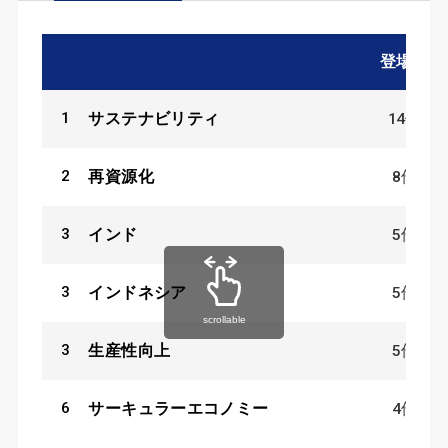
登場数
1
14
件
サステナビリティ
2
8
件
再資源化
3
5
件
インド
3
5
件
インドネシア
scrollable
3
5
件
生産性向上
6
4
件
サーキュラーエコノミー