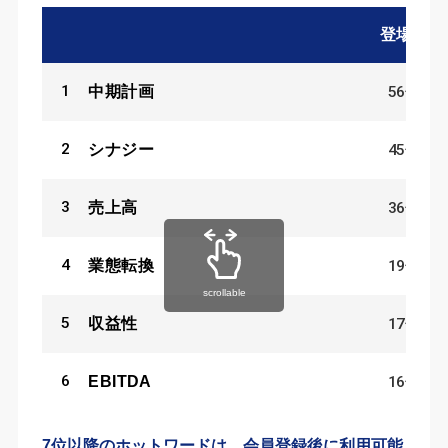
登場数
1
56
件
中期計画
2
45
件
シナジー
3
36
件
売上高
4
19
件
業態転換
scrollable
5
17
件
収益性
6
16
件
EBITDA
7位以降のホットワードは、会員登録後に利用可能