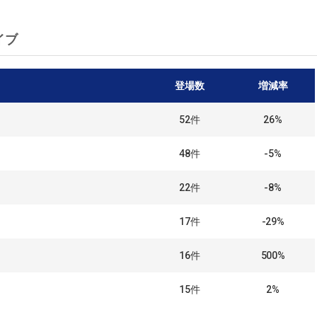
イブ
登場数
増減率
52
件
26%
48
件
-5%
22
件
-8%
17
件
-29%
16
件
500%
15
件
2%