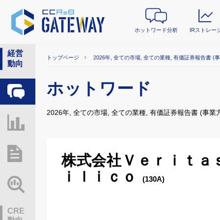
ホットワード分析
IRストレー
経営
トップページ
2026年, 全ての市場, 全ての業種, 有価証券報告書 (
動向
ホットワード
ホットワード分析
2026年, 全ての市場, 全ての業種, 有価証券報告書 (事業
IRストレージ
総研レポート・分析
株式会社Ｖｅｒｉｔａ
ｉｌｉｃｏ
(130A)
業界動向情報
CRE