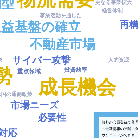
約型
更なる事業拡大
経営体制
事業活動を通じた
再
収益基盤の確立
物流拠点
不動産市場
体制構築
の政策
サイバー攻撃
決
人的資源
勢
投資効率
重点領域
持続的発展
成長機会
柔軟に対応
米国の通商政策
市場ニーズ
対応力強化
必要性
無料の会員登録で業
の最新情報の閲覧・
対応
ウンロードができま