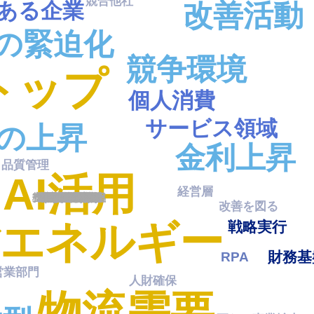
競合他社
改善活動
ある企業
今後も継続
の緊迫化
サービス拡大
競争環境
トップ
個人消費
安全衛生
安定
サービス領域
の上昇
将来像
金利上昇
品質管理
AI活用
価値を提供
経営層
改善を図る
安定的財務基盤
省エネルギー
戦略実行
財務基
RPA
営業部門
人財確保
株主資本配当率
物流需要