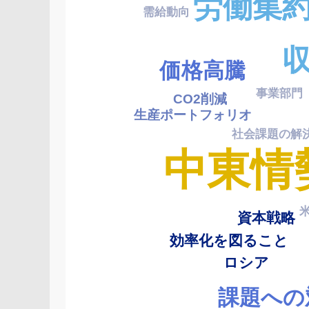
労働集
需給動向
サービス向上
価格高騰
事業部門
CO2削減
国
生産ポートフォリオ
社会課題の解
中東情
外部要因
資本戦略
効率化を図ること
ロシア
課題への