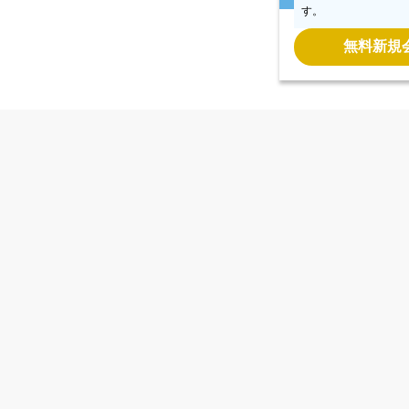
す。
安全・安心
無料新規
Last updat
Copyright © CCReB Advisors Inc. All