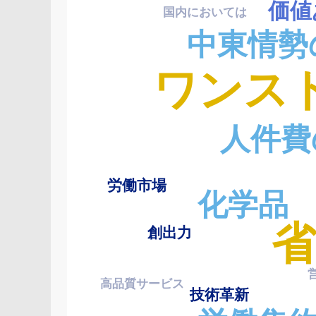
価値
国内においては
最大化を図る
中東情勢
ワンス
人件費
安全意識
企業価値の向上
海外市場
政策動向
労働市場
化学品
創出力
今後の動向
高品質サービス
技術革新
営業強化