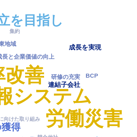
立を目指し
最大限に活用
集約
サービス品質
東地域
成長を実現
成長と企業価値の向上
安定収益基盤
率改善
安全運航
BCP
研修の充実
連結子会社
ニーズの変化
報システム
戦略的
経営課題
労働災害
に向けた取り組み
の獲得
業務プロセス