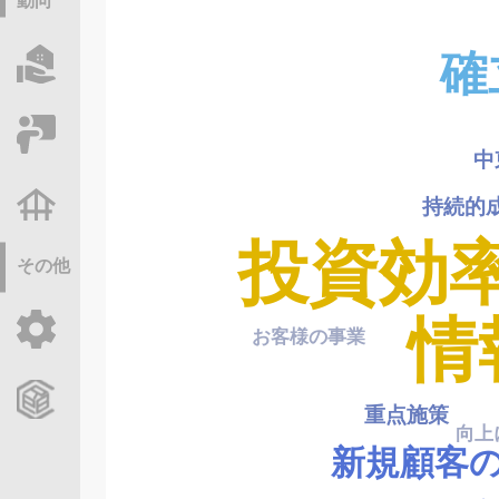
動向
確
物件情報サーチ
セミナー・研修
中
不動産基礎調査
持続的
投資効
その他
情
ご利用ガイド
お客様の事業
CCReBサービスのご案内
重点施策
向上
新規顧客