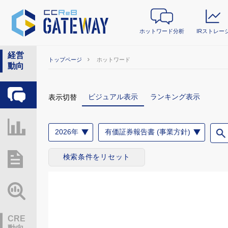
ホットワード分析
IRストレー
経営
トップページ
ホットワード
動向
ホットワード分析
ビジュアル表示
ランキング表示
表示切替
IRストレージ
2026年
有価証券報告書 (事業方針)
検索条件をリセット
総研レポート・分析
業界動向情報
CRE