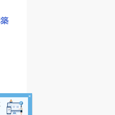
構築
×
界
ダ