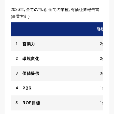
2026年, 全ての市場, 全ての業種, 有価証券報告書
(事業方針)
登場数
1
2
営業力
件
2
2
環境変化
件
3
3
価値提供
件
4
1
PBR
件
5
1
ROE目標
件