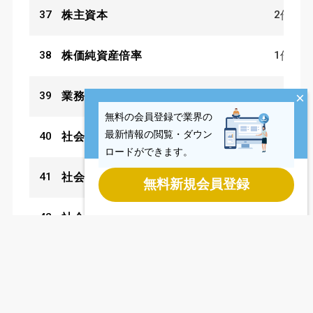
37
2
株主資本
件
38
1
株価純資産倍率
件
39
1
×
業務変革
件
無料の会員登録で業界の
最新情報の閲覧・ダウン
40
1
社会に貢献
件
ロードができます。
41
1
社会価値
件
無料新規会員登録
42
1
社会貢献
件
43
2
競争優位
件
44
1
純資産
件