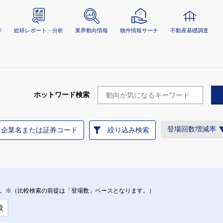
ジ
総研レポート・分析
業界動向情報
物件情報サーチ
不動産基礎調査
ホットワード検索
登場回数増減率
企業名または証券コード
絞り込み検索
。※（比較検索の前提は「登場数」ベースとなります。）
較