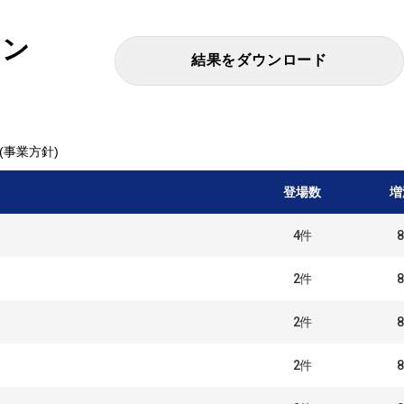
ィン
結果をダウンロード
(事業方針)
登場数
増
4
件
2
件
2
件
2
件