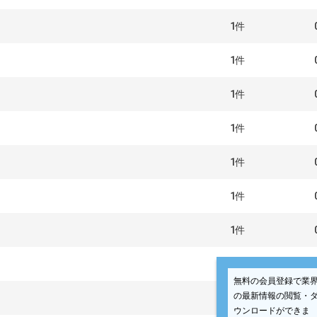
1
件
1
件
1
件
1
件
1
件
1
件
1
件
2
件
無料の会員登録で業
の最新情報の閲覧・
1
件
ウンロードができま