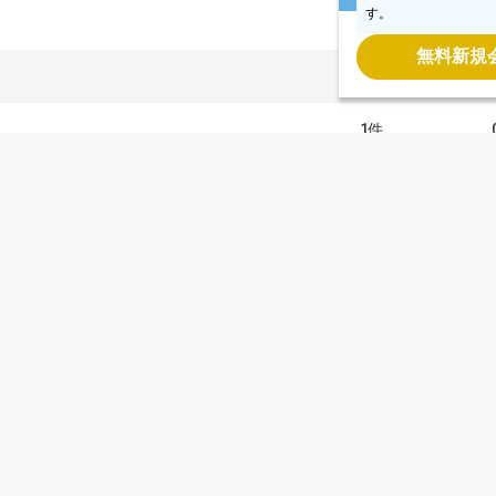
す。
3
件
無料新規
2
件
1
件
2
件
-8
1
件
-8
1
件
-8
1
件
-8
1
件
-8
1
件
-8