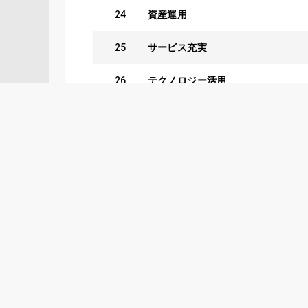
24
資産運用
25
サービス充実
26
テクノロジー活用
27
世界中
28
中期経営戦略
29
中長期的
30
事業撤退
31
事業領域
32
企業活動