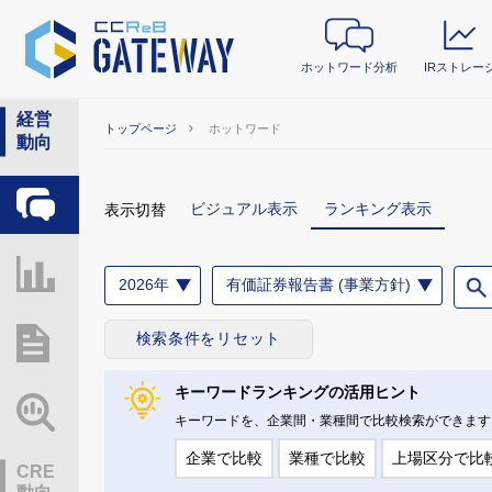
ホットワード分析
IRストレー
経営
トップページ
ホットワード
動向
ホットワード分析
ビジュアル表示
ランキング表示
表示切替
IRストレージ
2026年
有価証券報告書 (事業方針)
検索条件をリセット
総研レポート・分析
キーワードランキングの活用ヒント
業界動向情報
キーワードを、企業間・業種間で比較検索ができます
企業で比較
業種で比較
上場区分で比
CRE