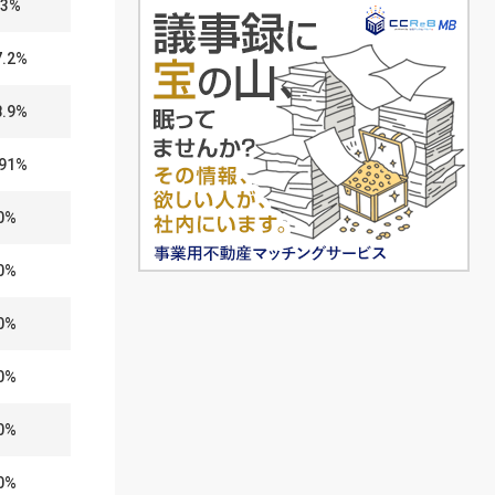
83%
7.2%
8.9%
.91%
0%
0%
0%
0%
0%
0%