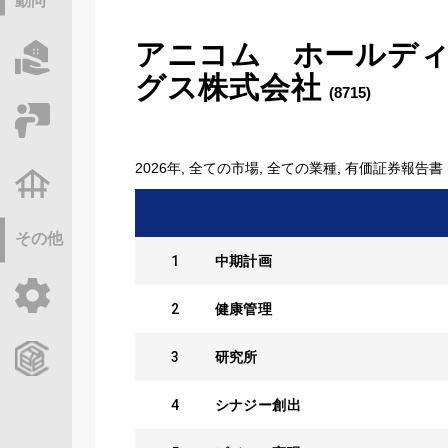
動向
アニコム ホールデ
物件情報サーチ
グス株式会社
(8715)
セミナー・研修
2026年, 全ての市場, 全ての業種, 有価証券報告書 
不動産基礎調査
その他
1
中期計画
ご利用ガイド
2
健康管理
3
研究所
CCReBサービスのご案内
4
シナジー創出