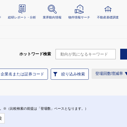
ジ
総研レポート・分析
業界動向情報
物件情報サーチ
不動産基礎調査
ホットワード検索
登場回数増減率
企業名または証券コード
絞り込み検索
。※（比較検索の前提は「登場数」ベースとなります。）
較