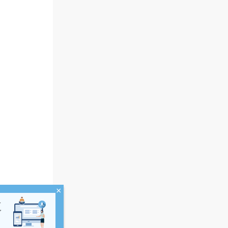
×
界
ダ