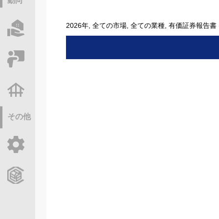
動向
2026年, 全ての市場, 全ての業種, 有価証券報告書 
物件情報サーチ
セミナー・研修
不動産基礎調査
その他
ご利用ガイド
CCReBサービスのご案内