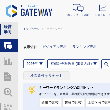
ホットワード分析
IRストレー
経営
トップページ
ホットワード
動向
ホットワード分析
ビジュアル表示
ランキング表示
表示切替
IRストレージ
2026年
有価証券報告書 (事業方針)
検索条件をリセット
総研レポート・分析
キーワードランキングの活用ヒント
業界動向情報
キーワードを、企業間・業種間で比較検索ができます
企業で比較
業種で比較
上場区分で比
CRE