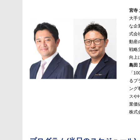
宮寺
大手
な企
式会
動産
戦略
向上
島田 
「1
るブ
ング
スや
業価
株式