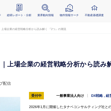
ジ
総研レポート・分析
業界動向情報
物件情報サーチ
不動産基礎調査
｜上場企業の経営戦略分析から読み解く 『2つ』の潮流
 ｜上場企業の経営戦略分析から読み解
ブ配信
受付中
一般事業法人向け
DX戦略 , 経
2026年1月に開催したタナベコンサルティング社と