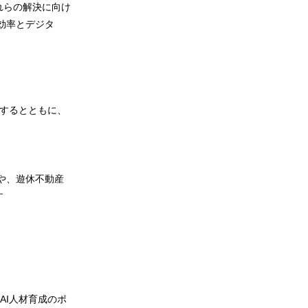
れらの解決に向け
効率とデジタ
理するとともに、
や、遊休不動産
す
AI人材育成のポ