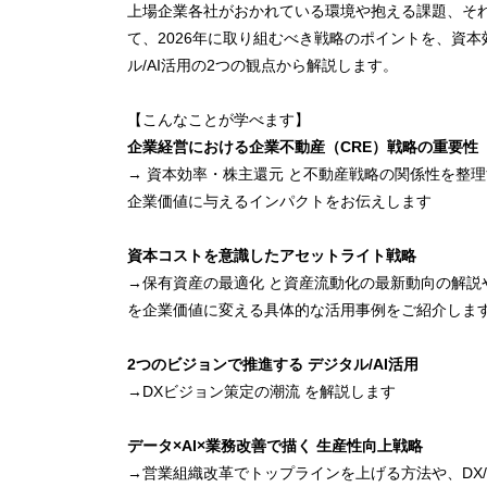
上場企業各社がおかれている環境や抱える課題、そ
て、2026年に取り組むべき戦略のポイントを、資本
ル/AI活用の2つの観点から解説します。
【こんなことが学べます】
企業経営における企業不動産（CRE）戦略の重要性
→ 資本効率・株主還元 と不動産戦略の関係性を整
企業価値に与えるインパクトをお伝えします
資本コストを意識したアセットライト戦略
→保有資産の最適化 と資産流動化の最新動向の解説
を企業価値に変える具体的な活用事例をご紹介しま
2つのビジョンで推進する デジタル/AI活用
→DXビジョン策定の潮流 を解説します
データ×AI×業務改善で描く 生産性向上戦略
→営業組織改革でトップラインを上げる方法や、DX/