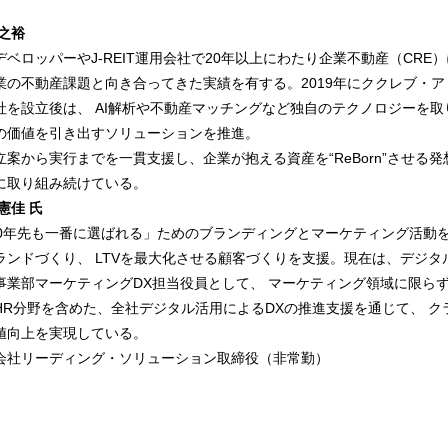
 之裕
デベロッパーやJ-REIT運用会社で20年以上にわたり企業不動産（CRE
業の不動産課題と向き合ってきた実績を有する。2019年にククレブ・
社を設立後は、 AI解析や不動産マッチングなど独自のテクノロジーを
の価値を引き出すソリューションを推進。
立案から実行までを一貫支援し、企業が抱える資産を“ReBorn”させる
に取り組み続けている。
憲佳 氏
00年先も一番に選ばれる」ためのブランディングとマーケティング活動
ランドづくり、 LTVを最大化させる顧客づくりを支援。現在は、デジタ
事業部マーケティングDX担当役員として、 マーケティング領域に限ら
HR分野を含めた、全社デジタル活用によるDXの推進支援を通じて、 ク
値向上を実現している。
会社リーディング・ソリューション取締役（非常勤）