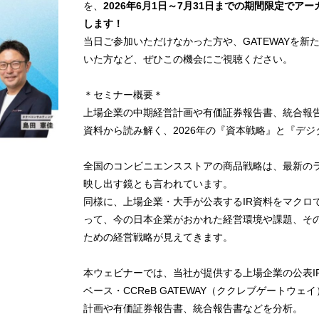
を、
2026年6月1日～7月31日までの期間限定でア
します！
当日ご参加いただけなかった方や、GATEWAYを新
いた方など、ぜひこの機会にご視聴ください。
＊セミナー概要＊
上場企業の中期経営計画や有価証券報告書、統合報告
資料から読み解く、2026年の『資本戦略』と『デジ
全国のコンビニエンスストアの商品戦略は、最新の
映し出す鏡とも言われています。
同様に、上場企業・大手が公表するIR資料をマクロ
って、今の日本企業がおかれた経営環境や課題、そ
ための経営戦略が見えてきます。
本ウェビナーでは、当社が提供する上場企業の公表I
ベース・CCReB GATEWAY（ククレブゲートウェ
計画や有価証券報告書、統合報告書などを分析。