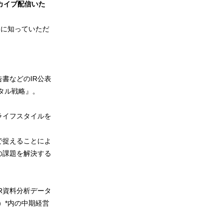
ーカイブ配信いた
たに知っていただ
書などのIR公表
タル戦略』。
ライフスタイルを
で捉えることによ
の課題を解決する
R資料分析データ
イ）*内の中期経営