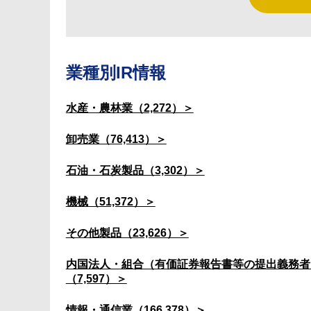
業種別IR情報
水産・農林業（2,272）＞
卸売業（76,413）＞
石油・石炭製品（3,302）＞
機械（51,372）＞
その他製品（23,626）＞
内国法人・組合（有価証券報告書等の提出義務者
（7,597）＞
情報・通信業（166,378）＞