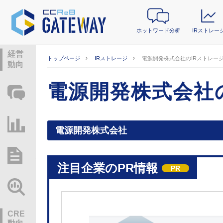
ホットワード分析
IRストレー
経営
トップページ
IRストレージ
電源開発株式会社のIRストレー
動向
電源開発株式会社
ホットワード分析
IRストレージ
電源開発株式会社
総研レポート・分析
注目企業のPR情報
PR
業界動向情報
CRE