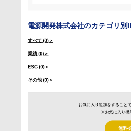
電源開発株式会社の
カテゴリ別I
すべて (0)＞
業績 (0)＞
ESG (0)＞
その他 (0)＞
お気に入り追加をすること
※お気に入り機
無料