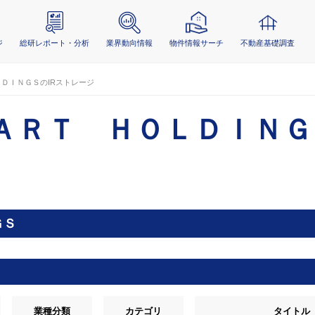
ジ
総研レポート・分析
業界動向情報
物件情報サーチ
不動産基礎調査
ＤＩＮＧＳのIRストレージ
ＡＲＴ ＨＯＬＤＩＮＧ
ＧＳ
業種分類
カテゴリ
タイトル