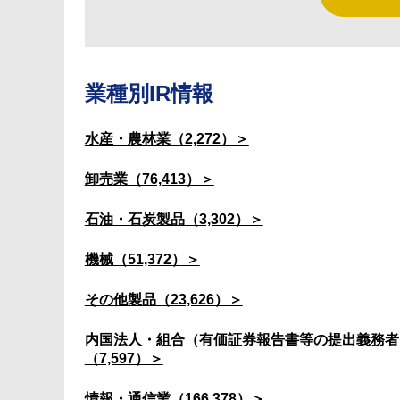
業種別IR情報
水産・農林業（2,272）＞
卸売業（76,413）＞
石油・石炭製品（3,302）＞
機械（51,372）＞
その他製品（23,626）＞
内国法人・組合（有価証券報告書等の提出義務者
（7,597）＞
情報・通信業（166,378）＞