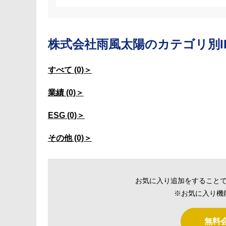
株式会社雨風太陽の
カテゴリ別I
すべて (0)＞
業績 (0)＞
ESG (0)＞
その他 (0)＞
お気に入り追加をすること
※お気に入り機
無料