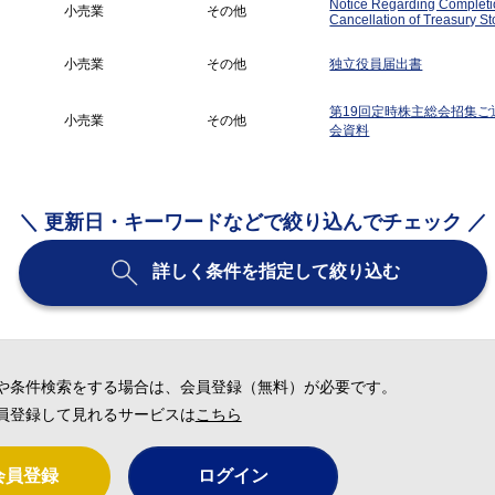
Notice Regarding Completi
小売業
その他
Cancellation of Treasury St
小売業
その他
独立役員届出書
第19回定時株主総会招集ご
小売業
その他
会資料
＼ 更新日・キーワードなどで絞り込んでチェック ／
詳しく条件を指定して絞り込む
や条件検索をする場合は、会員登録（無料）が必要です。
員登録して見れるサービスは
こちら
会員登録
ログイン