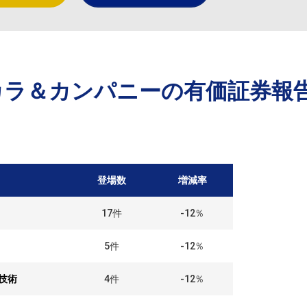
カラ＆カンパニー
の有価証券報
登場数
増減率
17
件
-12％
5
件
-12％
技術
4
件
-12％