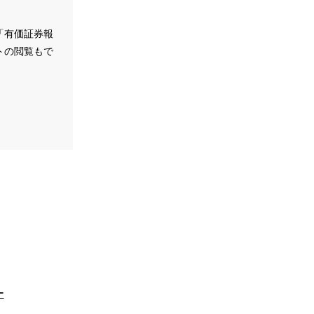
「有価証券報
トの閲覧もで
ー