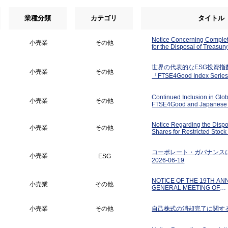
業種分類
カテゴリ
タイトル
Notice Concerning Complet
小売業
その他
for the Disposal of Treasur
Restricted Stock Compensa
世界の代表的なESG投資指
小売業
その他
「FTSE4Good Index Ser
「FTSE JPX Blossom Jap
継続採用
Continued Inclusion in Glo
小売業
その他
FTSE4Good and Japanese 
JPX Blossom Japan Index 
Notice Regarding the Dispo
小売業
その他
Shares for Restricted Stoc
コーポレート・ガバナンス
小売業
ESG
2026-06-19
NOTICE OF THE 19TH AN
小売業
その他
GENERAL MEETING OF
SHAREHOLDERS
小売業
その他
自己株式の消却完了に関す