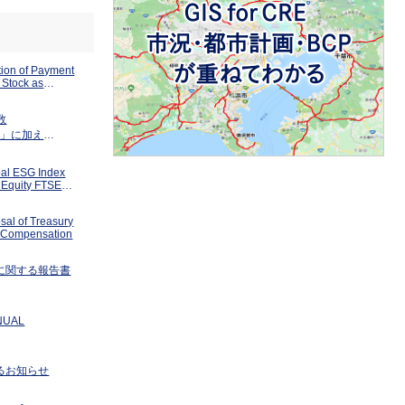
ion of Payment
y Stock as
tion
数
ies」に加え
an Index」等に
bal ESG Index
Equity FTSE
Series
sal of Treasury
k Compensation
に関する報告書
NUAL
るお知らせ