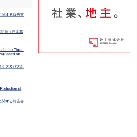
に関する報告書
決算短信〔日本基
 for the Three
26(Based on
考え方及び方針
 Reduction of
に関する報告書