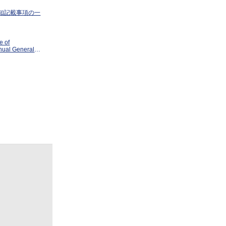
知記載事項の一
e of
nual General