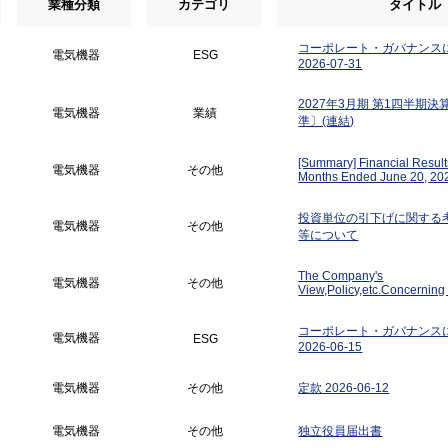
業種分類
カテゴリ
タイトル
コーポレート・ガバナンス
電気機器
ESG
2026-07-31
2027年3月期 第1四半期
電気機器
業績
準〕(連結)
[Summary] Financial Results
電気機器
その他
Months Ended June 20, 20
Japanese GAAP)
投資単位の引下げに関する
電気機器
その他
等について
The Company's
電気機器
その他
View,Policy,etc.Concerning
Investment Unit
コーポレート・ガバナンス
電気機器
ESG
2026-06-15
電気機器
その他
定款 2026-06-12
電気機器
その他
独立役員届出書