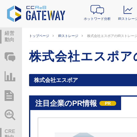
ホットワード分析
IRストレー
経営
トップページ
IRストレージ
株式会社エスポアのIRストレー
動向
株式会社エスポア
ホットワード分析
IRストレージ
株式会社エスポア
総研レポート・分析
注目企業のPR情報
PR
業界動向情報
CRE