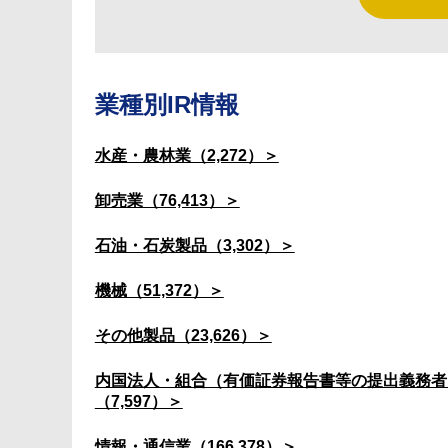
業種別IR情報
水産・農林業（2,272）＞
卸売業（76,413）＞
石油・石炭製品（3,302）＞
機械（51,372）＞
その他製品（23,626）＞
内国法人・組合（有価証券報告書等の提出義務者
（7,597）＞
情報・通信業（166,378）＞