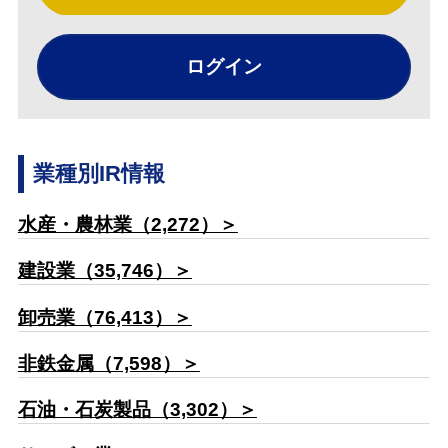
ログイン
業種別IR情報
水産・農林業（2,272）＞
建設業（35,746）＞
卸売業（76,413）＞
非鉄金属（7,598）＞
石油・石炭製品（3,302）＞